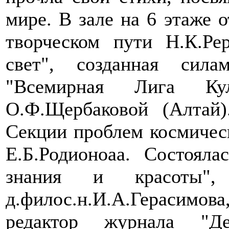
мире. В зале на 6 этаже 
творческом пути Н.К.Ре
свет", созданная сил
"Всемирная Лига Кул
О.Ф.Щербаковой (Алтай)
Секции проблем космиче
Е.Б.Родионоаа. Состояла
знания и красоты",
д.филос.н.И.А.Герасим
редактор журнала "Де