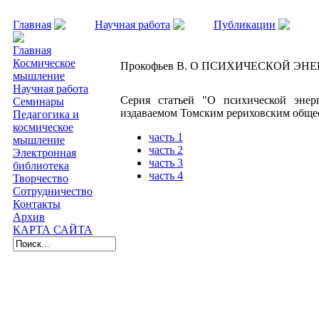
Главная
Научная работа
Публикации
Прокофьев В. О ПСИХИЧЕСКОЙ ЭНЕРГИИ
Главная
Космическое
Прокофьев В. О ПСИХИЧЕСКОЙ ЭН
мышление
Научная работа
Серия статьей "О психической энер
Семинары
издаваемом Томским рериховским обще
Педагогика и
космическое
часть 1
мышление
часть 2
Электронная
часть 3
библиотека
часть 4
Творчество
Сотрудничество
Контакты
Архив
КАРТА САЙТА