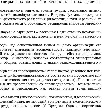
 специальных познаний в качестве конечных, предельно
дновременно и мануфактурным трудом, раскрывают именно
ть себе подобную слитность. Видимо, буквально следовать
ь фактического разделения философии, науки и религии, то
ов оказывается сторонником расширения мировоззренческих
а наука не отрицается – раскрывает единственно возможный
ное исследование, растворяется в нем, не будучи вынесено в
 людей над общественным целым с целью организации его
ривает альтернатив воспроизводству властной вертикали.
мой самоуправления общества, базирующейся на социальном
ктур. Универсуму человека соответствуют универсальные
вая община, совмещающая функции сельскохозяйственного и
оциальная справедливость? Расплывчатое условное понятие,
благ, дифференцированного в соответствии с сословием или
олженствования («государство нам должно»). Политические
я в их представлении со справедливостью. Возьмем такой
рство и революция», как равная оплата труда высших
ъема власти (экономической, политической, идеологической,
ощенный идеал, не могущий воплотиться в экономическом и
руда, ценность человека)? Вряд ли. Однако современная