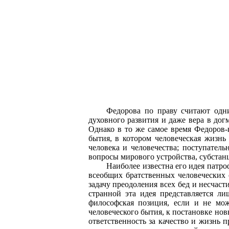
Федорова по праву считают одни
духовного развития и даже вера в дог
Однако в то же самое время Федоров-
бытия, в котором человеческая жизнь
человека и человечества; поступател
вопросы мирового устройства, субстанц
Наиболее известна его идея патро
всеобщих братственных человеческих 
задачу преодоления всех бед и несчас
странной эта идея представляется л
философская позиция, если и не мо
человеческого бытия, к постановке нов
ответственность за качество и жизнь 