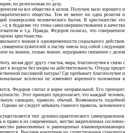
орме, но религиозная по духу.
еренесем на все общество в целом. Получим мало хорошего и
ократического общества. Тем не менее ни одна религия и
щей универсалии человеческого бытия. В христианстве это
); в буддизме это этика самосовершенствования и качества
огматизм и т.д. Правда, Федоров полагал, что совершенное
тороны христианства.
авильного знания и одновременности социального действия.
х, священнослужителей и паству имела под собой следующие
нное на знании, только знание, неразрывно связанное с делом
у, желая друг другу счастья, мира, благополучия в связи с
ет в воздухе без опоры на действительность. Откуда придет
собственной пассивной натуры? Где пребывает благополучие и
оциональные всплески не изменяют коренного положения в
аются, Федоров считал в корне неправильной. Его принцип:
окупности. Этот принцип предполагает, что каждый человек,
тельную санкцию, правило, обычай. Возможность подобной
 Однако не следует забывать главного правила, заложенного
существляется тип духовно-практического самоуправления.
 и право в их современных, жестко закрепленных сословно-
ружество равнозначных и равноценных взаимопроникающих
сширяются. Высшим критерием их существования становится