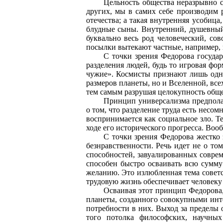
Цельность общества неразрывно с
других, мы в самих себе производим р
отечества; а такая внутренняя усобица
блудные сыны. Внутренний, душевный м
буквально весь род человеческий, со
посылки вытекают частные, например, 
С точки зрения Федорова госуда
разделения людей, будь то игровая фо
чужие». Космисты признают лишь одну
размеров планеты, но и Вселенной, все
тем самым разрушая целокупность общес
Принцип универсализма предпола
о том, что разделение труда есть несо
воспринимается как социальное зло. 
ходе его исторического прогресса. Воо
С точки зрения Федорова жестко 
безнравственности. Речь идет не о то
способностей, завуалированных совре
способен быстро осваивать всю сумму
желанию. Это излюбленная тема советс
трудовую жизнь обеспечивает человеку 
Осваивая этот принцип Федорова,
планеты, созданного совокупными инт
потребности в них. Выход за пределы 
того потолка философских, научны