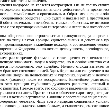
осмистского типа мышления.
учения Федорова не является абстракцией. Он не только ставит
методология представляется вполне действенной и практичес
мистов – самобытным и оригинальным. Обратимся к теории об
 соединенном обществе? Оно судит и наказывает, а преступлен
вый обмен возможны и неизбежны только в обществах, не имеющи
ства с его противоречивыми интересами и нелепыми потребност
 общественного строительства: целокупность, универсально
стей по типу Святой Троицы, единство знания и действия в пр
м, пронизывающим важнейшие подходы к соотношению человека
ерпретации Федорова он включает целокупность, всеобщую ро
актеристиках.
ает рассмотрение феномена с точки зрения его целостности
ценную значимость людей в обществе, но и особое качество сам
ляется полноценным, оно ущербно. Именно отсюда вытекает 
м братском состоянии людей. Здесь берет начало его
учение о п
деление людей на полноценных и ущербных, нужных и ненужны
ных (злодеев) после их воскрешения. Важнейшее религиозно
что этот принцип глубинного духовного равенства, стертый 
 развития. Прежде всего, это сословное разделение, или социа
ального сознания. Практически в обществе царит иерархия рас
нная властной вертикалью. Слияние с собственной социальной р
номерности человека. Чаще всего иерархия социальных условн
что человек рождается сыном божьим, а становится ремесленник