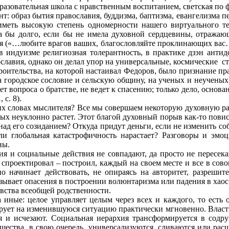
разовательная школа с нравственным воспитанием, светская по ф
: образ бытия православия, буддизма, баптизма, евангелизма п
иметь высокую степень одномерности нашего виртуального те
а бы долго, если бы не имела духовной сердцевины, отражаю
 («…любите врагов ваших, благословляйте проклинающих вас…»
в индуизме религиозная толерантность, в практике дзэн антид
ославия, однако он делал упор на универсальные, космические
с
оительства, на которой настаивал Федоров, было признание пр
а городское сословие и сельскую общину, на ученых и неучены
ет вопроса о братстве, не ведет к спасению; только дело, основа
с. 8).
х словах мыслителя? Все мы совершаем некоторую духовную работ
х неуклонно растет. Этот благой духовный порыв как-то повиса
ь над его созиданием? Откуда придут деньги, если не изменить 
сли глобальная катастрофичность нарастает? Разговоры и эм
ны.
я и социальные действия не совпадают, да просто не пересек
 спроектировал – построил, каждый на своем месте и все в сов
о начинает действовать, не опираясь на авторитет, разреши
ывает опасения в построении волюнтаризма или падения в хаос.
вства всеобщей родственности.
ные: целое управляет целым через всех и каждого, то есть о
рует на изменившуюся ситуацию практически мгновенно. Власть
я и исчезают. Социальная иерархия трансформируется в сод
щества, в свою очередь, универсализуются, сливаются или ра