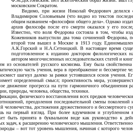
Ф.М.Достоевским. Вел аскетический образ жизни. Был гл
московским Сократом.
Видимо, при жизни Николай Федорович делился с
Владимиром Соловьевым (что видно из текстов последн
общим названием «философии общего дела». Однако издать
архив философа после его смерти оказался у его посл
Известно, что воля Федорова состояла в том, чтобы из
Кожевников выпустили два тома сочинений Федорова, пе
второй том вышел в Москве в 1913 году. Единомышле
А.К.Горский и Н.А.Сетницкий. В настоящее время суще
подготовленное к изданию доктором филологических н
автором многочисленных исследовательских статей и книг
м из основателей русского космизма. Ему была свойственна 
матическую часть учения, вера в преображение и бессмертие че
космист шагнул далеко за рамки устоявшихся основ учения. 
 имеет определенный смысл; проективность мира, усовершенст
ьное движение прогресса на пути гармоничного объединения 
ии, природы, человека, общества, техники.
фикации, физического восстановления всех предков человеческо
отношений, преодоления последовательной смены поколений и
тий человечества, достижения дружественного и бессмертного с
ишь на первый взгляд. При более вдумчивом и углубленном в
жет быть принята в буквальном виде как руководство к де
ых задач, к расширению человеческого мышления. Ответственност
природы – вот тот уровень мышления, начиная с которого челов