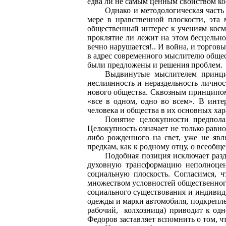
едва ли не самым ценным свойством к
Однако и методологическая часть 
мере в нравственной плоскости, эта 
общественный интерес к учениям кос
проклятие ли лежит на этом бесцельно
вечно нарушается!.. И война, и торго
в адрес современного мыслителю обще
были предложены и решения проблем.
Выдвинутые мыслителем принципы
неслиянность и нераздельность лично
нового общества. Сквозным принципо
«все в одном, одно во всем». В инт
человека и общества в их основных хар
Понятие целокупности предполаг
Целокупность означает не только равно
либо рожденного на свет, уже не яв
предкам, как к родному отцу, о всеобще
Подобная позиция исключает раз
духовную трансформацию неполноцен
социальную плоскость. Согласимся, 
множеством условностей общественного
социального существования и индивиду
одежды и марки автомобиля, подкрепле
рабочий,
колхозница) приводит к од
Федоров заставляет вспомнить о том, 