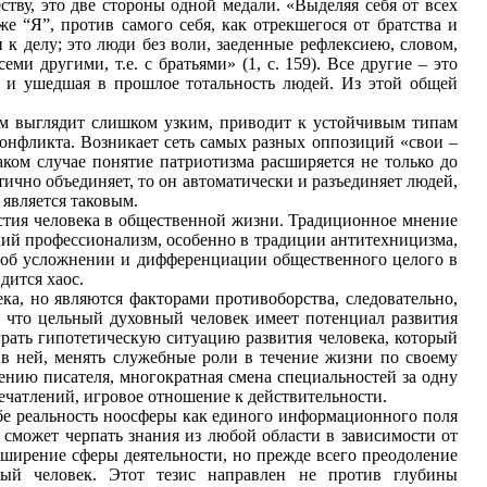
ству, это две стороны одной медали. «Выделяя себя от всех
е “Я”, против самого себя, как отрекшегося от братства и
и к делу; это люди без воли, заеденные рефлексиею, словом,
 другими, т.е. с братьями» (1, с. 159). Все другие – это
но и ушедшая в прошлое тотальность людей. Из этой общей
зм выглядит слишком узким, приводит к устойчивым типам
конфликта. Возникает сеть самых разных оппозиций «свои –
ком случае понятие патриотизма расширяется не только до
тично объединяет, то он автоматически и разъединяет людей,
 является таковым.
стия человека в общественной жизни. Традиционное мнение
зкий профессионализм, особенно в традиции антитехницизма,
а об усложнении и дифференциации общественного целого в
дится хаос.
ка, но являются факторами противоборства, следовательно,
м, что цельный духовный человек имеет потенциал развития
рать гипотетическую ситуацию развития человека, который
 в ней, менять служебные роли в течение жизни по своему
ению писателя, многократная смена специальностей за одну
печатлений, игровое отношение к действительности.
бе реальность ноосферы как единого информационного поля
сможет черпать знания из любой области в зависимости от
сширение сферы деятельности, но прежде всего преодоление
ный человек. Этот тезис направлен не против глубины