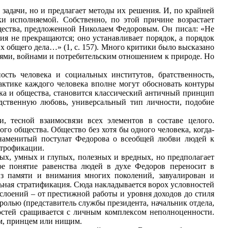
 задачи, но и предлагает методы их решения. И, по крайней
ки исполняемой. Собственно, по этой причине возрастает
щества, предложенной Николаем Федоровым. Он писал: «Не
ия не прекращаются; оно устанавливает порядок, а порядок
х общего дела…» (1, с. 157). Много критики было высказано
ями, войнами и потребительским отношением к природе. Но
сть человека и социальных институтов, братственность,
актике каждого человека вполне могут обосновать контуры
 и общества, становится классический античный принцип
дственную любовь, универсальный тип личности, подобие
, тесной взаимосвязи всех элементов в составе целого.
ого общества. Общество без хотя бы одного человека, когда-
знаменитый постулат Федорова о всеобщей любви людей к
атрофикации.
х, умных и глупых, полезных и вредных, но предполагает
е понятие равенства людей в духе Федоров переносит в
из памяти и внимания многих поколений, завуалирован и
льная стратификация. Сюда накладывается ворох условностей
слоений – от престижной работы и уровня доходов до стиля
олью (представитель службы президента, начальник отдела,
остей сращивается с личным комплексом неполноценности.
ом, принцем или нищим.