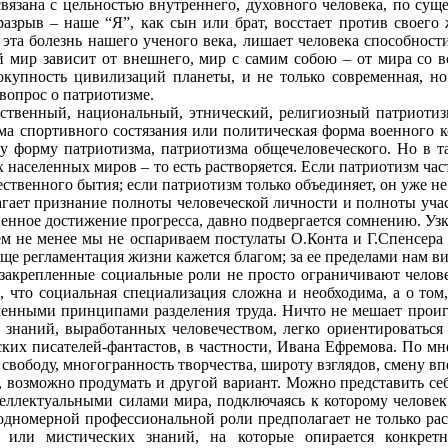
вязана с цельностью внутреннего, духовного человека, по суще
азрыв – наше “Я”, как сын или брат, восстает против своего ж
, эта болезнь нашего ученого века, лишает человека способност
ир зависит от внешнего, мир с самим собою – от мира со всеми
вокупность цивилизаций планеты, и не только современная, 
вопрос о патриотизме.
рственный, национальный, этнический, религиозный патриоти
рма спортивного состязания или политическая форма военного 
 форму патриотизма, патриотизма общечеловеческого. Но в та
х населенных миров – то есть растворяется. Если патриотизм час
твенного бытия; если патриотизм только объединяет, он уже не
гает признание полноты человеческой личности и полноты уча
мненное достижение прогресса, давно подвергается сомнению. У
Тем не менее мы не оспариваем постулаты О.Конта и Г.Спенсер
бще регламентация жизни кажется благом; за ее пределами нам ви
закрепленные социальные роли не просто ограничивают челове
м, что социальная специализация сложна и необходима, а о то
менными принципами разделения труда. Ничто не мешает проиг
 знаний, выработанных человечеством, легко ориентироваться
ких писателей-фантастов, в частности, Ивана Ефремова. По мн
свободу, многогранность творчества, широту взглядов, смену в
 возможно продумать и другой вариант. Можно представить се
еллектуальными силами мира, подключаясь к которому человек 
одномерной профессиональной роли предполагает не только ра
х или мистических знаний, на которые опирается конкрет