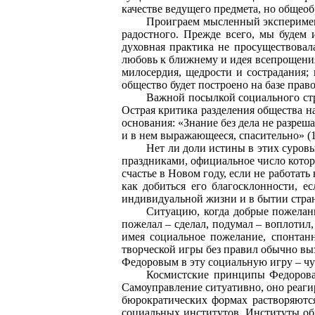
качестве ведущего предмета, но общеоб
Проиграем мысленный эксперимент
радостного. Прежде всего, мы будем 
духовная практика не просуществовал
любовь к ближнему и идея всепрощения
милосердия, щедрости и сострадания; 
общество будет построено на базе прав
Важной посылкой социального стр
Острая критика разделения общества н
основания: «Знание без дела не разреша
и в нем выражающееся, спасительно» (1, 
Нет ли доли истины в этих суровы
праздниками, официальное число которы
счастье в Новом году, если не работат
как добиться его благосклонности, е
индивидуальной жизни и в бытии стра
Ситуацию, когда добрые пожелани
пожелал – сделал, подумал – воплотил,
имея социальное пожелание, спонтанн
творческой игры без правил обычно выз
Федоровым в эту социальную игру – чу
Космистские принципы Федорова и
Самоуправление ситуативно, оно реаги
бюрократических формах растворяютс
социальных институтов. Институты об