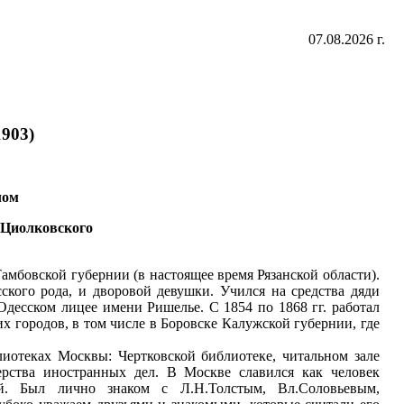
07.08.2026 г.
1903)
лом
Э.Циолковского
мбовской губернии (в настоящее время Рязанской области).
ского рода, и дворовой девушки. Учился на средства дяди
десском лицее имени Ришелье. С 1854 по 1868 гг. работал
х городов, в том числе в Боровске Калужской губернии, где
иотеках Москвы: Чертковской библиотеке, читальном зале
ерства иностранных дел. В Москве славился как человек
. Был лично знаком с Л.Н.Толстым, Вл.Соловьевым,