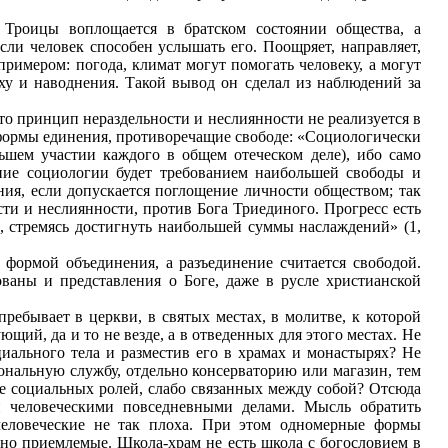
 Троицы воплощается в братском состоянии общества, а
сли человек способен услышать его. Поощряет, направляет,
примером: погода, климат могут помогать человеку, а могут
уху и наводнения. Такой вывод он сделал из наблюдений за
то принцип нераздельности и неслиянности не реализуется в
формы единения, противоречащие свободе: «Социологически
ьшем участии каждого в общем отеческом деле), ибо само
вание социологии будет требованием наибольшей свободы и
ния, если допускается поглощение личности обществом; так
ти и неслиянности, против Бога Триединого. Прогресс есть
, стремясь достигнуть наибольшей суммы наслаждений» (1,
 формой объединения, а разъединение считается свободой.
аны и представления о Боге, даже в русле христианской
ребывает в церкви, в святых местах, в молитве, к которой
щий, да и то не везде, а в отведенных для этого местах. Не
иального тела и разместив его в храмах и монастырях? Не
ональную службу, отдельно консерваторию или магазин, тем
ме социальных ролей, слабо связанных между собой? Отсюда
и человеческими повседневными делами. Мысль обратить
человеческие не так плоха. При этом одномерные формы
но приемлемые. Школа-храм не есть школа с богословием в