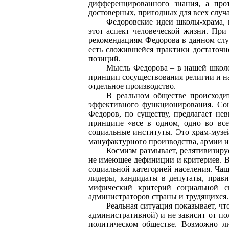
дифференцированного знания, а про
достоверных, пригодных для всех случ
Федоровские идеи школы-храма, 
этот аспект человеческой жизни. При
рекомендациям Федорова в данном случ
есть сложившейся практики достаточн
позиций.
Мысль Федорова – в нашей школе 
принцип сосуществования религии и нау
отдельное производство.
В реальном обществе происходи
эффективного функционирования. Соц
Федоров, по существу, предлагает не
принципе «все в одном, одно во все
социальные институты. Это храм-музе
мануфактурного производства, армии и
Космизм размывает, релятивизиру
не имеющее дефиниции и критериев. В 
социальной категорией населения. Ча
лидеры, кандидаты в депутаты, прав
мифический критерий социальной с
администраторов страны и трудящихся.
Реальная ситуация показывает, ч
административной) и не зависит от п
политическом обществе. Возможно ли