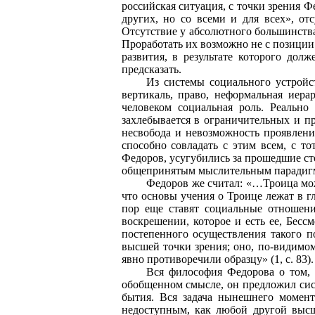
российская ситуация, с точки зрения Ф
других, но со всеми и для всех», от
Отсутствие у абсолютного большинства
Проработать их возможно не с позиции
развития, в результате которого до
предсказать.
Из системы социального устройс
вертикаль, право, неформальная иера
человеком социальная роль. Реально
захлебывается в ограничительных и пр
несвобода и невозможность проявления
способно совладать с этим всем, с т
Федоров, усугубились за прошедшие ст
общепринятым мыслительным парадигм
Федоров же считал: «…Троица мож
что основы учения о Троице лежат в г
пор еще ставят социальные отношени
воскрешении, которое и есть ее, Бесс
постепенного осуществления такого п
высшей точки зрения; оно, по-видимом
явно противоречили образцу» (1, с. 83).
Вся философия Федорова о том, 
обобщенном смысле, он предложил сист
бытия. Вся задача нынешнего момент
недоступным, как любой другой выс