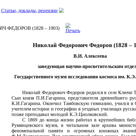
Статьи, доклады, рецензии
Алексеева В.И. НИКОЛАЙ
Ч ФЕДОРОВ (1828 – 1903)
Николай Федорович Федоров (1828
–
В.И. Алексеева
заведующая научно-просветительским отде
Государственного музея исследования космоса им. К.
Николай Федорович Федоров родился в селе Ключи Та
Сын князя П.И.Гагарина, представителя древнейшего рус
К.И.Гагарина. Окончил Тамбовскую гимназию, учился в О
учителем истории и географии в уездных училищах русски
позже преподавал молодой К.Э.Циолковский.
С 1869 до конца жизни работал в крупнейших библ
Румянцевского музея, в читальном зале архива минист
феноменальной памяти и огромных книжных знаний