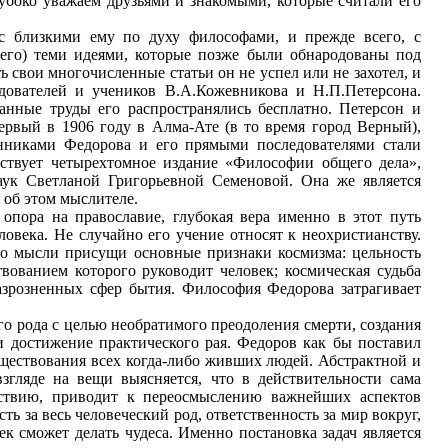
убоко уважаем друзьями и знакомыми, которые считали его
 близкими ему по духу философами, и прежде всего, с
его) теми идеями, которые позже были обнародованы под
 свои многочисленные статьи он не успел или не захотел, и
едователей и учеников В.А.Кожевникова и Н.П.Петерсона.
данные труды его распространялись бесплатно. Петерсон и
рвый в 1906 году в Алма-Ате (в то время город Верный),
нниками Федорова и его прямыми последователями стали
ствует четырехтомное издание «Философии общего дела»,
аук Светланой Григорьевной Семеновой. Она же является
 об этом мыслителе.
опора на православие, глубокая вера именно в этот путь
ловека. Не случайно его учение относят к неохристианству.
Его мысли присущи основные признаки космизма: цельность
вованием которого руководит человек; космическая судьба
разрозненных сфер бытия. Философия Федорова затрагивает
го рода с целью необратимого преодоления смерти, создания
 достижение практического рая. Федоров как бы поставил
уществования всех когда-либо живших людей. Абстрактной и
згляде на вещи выясняется, что в действительности сама
йствию, приводит к переосмыслению важнейших аспектов
ь за весь человеческий род, ответственность за мир вокруг,
ек сможет делать чудеса. Именно постановка задач является