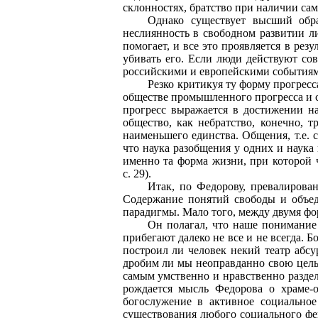
склонностях, братство при наличии сам
Однако существует высший обра
неслиянность в свободном развитии ли
помогает, и все это проявляется в рез
убивать его. Если люди действуют сов
российскими и европейскими событиям
Резко критикуя ту форму прогресс
обществе промышленного прогресса и 
прогресс выражается в достижении н
общество, как небратство, конечно, 
наименьшего единства. Общения, т.е. 
что наука разобщения у одних и наука
именно та форма жизни, при которой 
с. 29).
Итак, по Федорову, превалирован
Содержание понятий свободы и объед
парадигмы. Мало того, между двумя фо
Он полагал, что наше понимание 
прибегают далеко не все и не всегда. 
построил ли человек некий театр абс
дробим ли мы неоправданно свою цельн
самым умственно и нравственно раздел
рождается мысль Федорова о храме-
богослужение в активное социально
существования любого социального фе