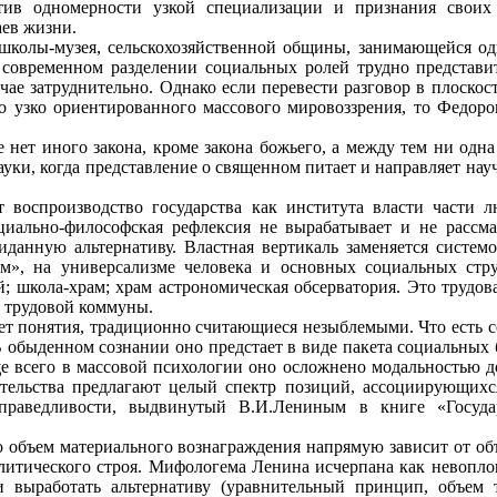
тив одномерности узкой специализации и признания своих
аев жизни.
школы-музея, сельскохозяйственной общины, занимающейся о
 современном разделении социальных ролей трудно представи
ае затруднительно. Однако если перевести разговор в плоскост
о узко ориентированного массового мировоззрения, то Федор
нет иного закона, кроме закона божьего, а между тем ни одн
ки, когда представление о священном питает и направляет науч
т воспроизводство государства как института власти части
иально-философская рефлексия не вырабатывает и не рассмат
виданную альтернативу. Властная вертикаль заменяется систе
м», на универсализме человека и основных социальных стру
й; школа-храм; храм астрономическая обсерватория. Это трудо
 трудовой коммуны.
ет понятия, традиционно считающиеся незыблемыми. Что есть с
обыденном сознании оно предстает в виде пакета социальных 
ще всего в массовой психологии оно осложнено модальностью д
ительства предлагают целый спектр позиций, ассоциирующихс
праведливости, выдвинутый В.И.Лениным в книге «Госуда
то объем материального вознаграждения напрямую зависит от об
олитического строя. Мифологема Ленина исчерпана как невопл
 выработать альтернативу (уравнительный принцип, объем т