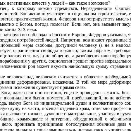
ых негативных качеств у людей – как такое возможно?
зец, к которому можно стремиться. Нераздельность Святой
чностей. Бог активно участвует в социальном строительстве, е
ультатах практической жизни. Федоров иллюстрирует эту мысль 
местно с Богом, погода помогает. Если нет, она вызывает зас
и конца XIX века.
а, которую он наблюдал в России и Европе, Федоров указывал, ч
скудных потребностей людей. Напротив, возникают уродливые 
аибольшей меры свободы, доступной человеку (а не в наибол
требует ограничения свободы каждого; таким образом, требо
социология есть наука не общения, а разобщения или порабоще
 порабощения у других, социология грешит против нераздельнос
человеческий род может вкусить наибольшую сумму страданий
ие человека над человеком считается в обществе необходимой
инения деформированы, искажены. В той же мере деформиров
рмами искажения существует прямая связь.
Бога, даже если оно истинно, еще не проведено в жизнь. Бог п
Бог в социальном бытии поместный, пребывающий, но не действую
урда, вынув Бога из индивидуальной души и коллективного соц
ую душу на части, посещая отдельно храм, отдельно професси
яя высокое и низкое, духовное и материальное, участвуя в сум
общине, храме-школе и литургии, объединенной с обычным
е дело, пронизать принципами богослужения обычные дела 
номена должны трансформироваться, превращаясь в универсаль