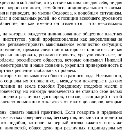
христианской любви, отсутствие мотива «не для себя, не для
го, корпоративного, семейного, индивидуального эгоизма.
тия и приводит, по мысли Федорова, к подобным ситуациям.
лаг и социальных ролей, но с позиции всеобщего духовного
 обществе, но как именно он изменится – это невозможно
 на которых зиждется цивилизованное общество: властная
 институтов, узкий профессионализм как закрепленная за
сь регламентировать максимальное количество ситуаций;
 формализм, прямым следствием которого становится личная
рофинансировать, регламентировать, урегулировать все, не
роблемы российского общества, которые описывал Николай
цементировали и наше сознание, укрепили приверженность к
артных решений глобальных проблем.
 которых основываются общества разного рода. Несомненно,
его социальных отношениях, а между тем некоторые и до сих
ствлении на земле подобия Триединому (подобно мысли о
овечеству, но никогда человечество не ставило себе целью
, оценки различных договоров, союзов, ассоциаций с этой
 считало возможным отказаться от таких договоров, которые
нь, сделать нашей практикой. Если говорить в предельно
 качествах совершенства, бессмертия, цельности и полноты
го подобия, которое на первый взгляд кажется столь же
и личностей, общее дело при различных индивидуальных