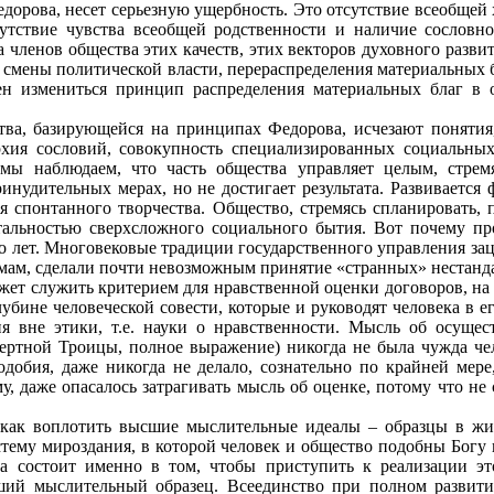
едорова, несет серьезную ущербность. Это отсутствие всеобщей 
сутствие чувства всеобщей родственности и наличие сословно
 членов общества этих качеств, этих векторов духовного разви
 смены политической власти, перераспределения материальных б
лжен измениться принцип распределения материальных благ в
тва, базирующейся на принципах Федорова, исчезают понятия,
рхия сословий, совокупность специализированных социальных
 мы наблюдаем, что часть общества управляет целым, стремя
инудительных мерах, но не достигает результата. Развивается
 спонтанного творчества. Общество, стремясь спланировать, п
отальностью сверхсложного социального бытия. Вот почему п
о лет. Многовековые традиции государственного управления за
ам, сделали почти невозможным принятие «странных» нестанд
ет служить критерием для нравственной оценки договоров, на
лубине человеческой совести, которые и руководят человека в 
я вне этики, т.е. науки о нравственности. Мысль об осуще
мертной Троицы, полное выражение) никогда не была чужда чел
одобия, даже никогда не делало, сознательно по крайней мере
у, даже опасалось затрагивать мысль об оценке, потому что не
как воплотить высшие мыслительные идеалы – образцы в жиз
ему мироздания, в которой человек и общество подобны Богу в
а состоит именно в том, чтобы приступить к реализации это
ший мыслительный образец. Всеединство при полном развити