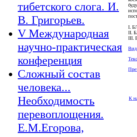
тибетского слога. И.
буд
исп
В. Григорьев.
пос
I. 
V Международная
II.
III.
научно-практическая
Вид
конференция
Тек
Пре
Сложный состав
человека...
Необходимость
К н
перевоплощения.
Е.М.Егорова,