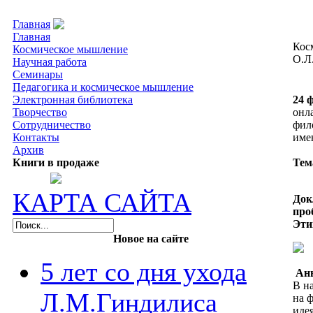
Главная
Главная
Главная
Кос
Космическое мышление
О.Л
Научная работа
Семинары
Педагогика и космическое мышление
Электронная библиотека
24 
Творчество
онл
Сотрудничество
фил
Контакты
име
Архив
Книги в продаже
Тем
КАРТА САЙТА
Док
про
Эти
Новое на сайте
5 лет со дня ухода
Ан
В н
Л.М.Гиндилиса
на 
иде