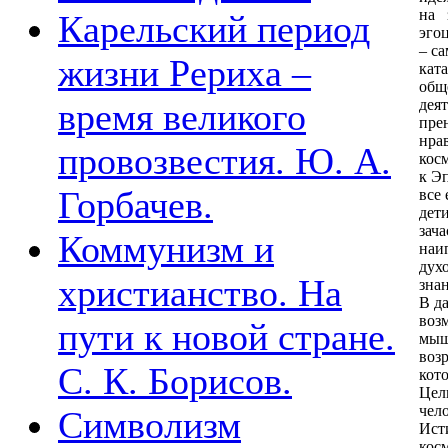
на 
Карельский период
эго
– с
жизни Рериха –
кат
общ
время великого
дея
пре
нра
провозвестия. Ю. А.
кос
к Э
Горбачев.
все
дети
зач
Коммунизм и
наи
дух
христианство. На
зна
В да
воз
пути к новой стране.
мыш
воз
С. К. Борисов.
кот
Цел
чел
Символизм
Ист
кос