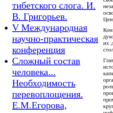
тибетского слога. И.
нез
осв
В. Григорьев.
Цен
V Международная
Кон
научно-практическая
дух
их 
конференция
сто
Сложный состав
Гла
ис
человека...
ка
орг
Необходимость
рол
перевоплощения.
пр
про
Е.М.Егорова,
кр
инф