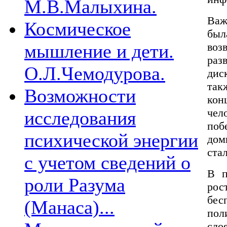
М.В.Малыхина.
Важ
Космическое
был
мышление и дети.
воз
ра
О.Л.Чемодурова.
дис
так
Возможности
ко
чел
исследования
по
психической энергии
дом
ста
с учетом сведений о
В п
роли Разума
рос
бе
(Манаса)...
пол
сло