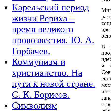
Карельский период
Ми
жизни Рериха –
рас
соц
время великого
иде
осн
провозвестия. Ю. А.
В 
Горбачев.
пр
иде
Коммунизм и
и к
христианство. На
Со
соц
пути к новой стране.
мес
ист
С. К. Борисов.
зап
Символизм
стр
сво