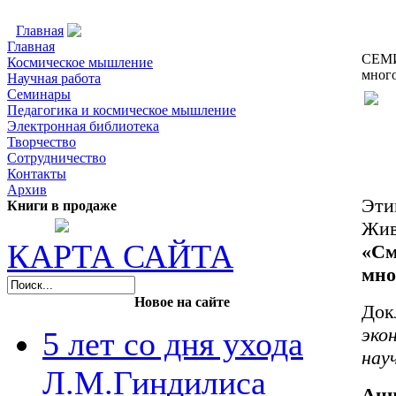
Главная
Главная
Главная
СЕМИ
Космическое мышление
мног
Научная работа
Семинары
Педагогика и космическое мышление
Электронная библиотека
Творчество
Сотрудничество
Контакты
Архив
Эти
Книги в продаже
Жив
КАРТА САЙТА
«См
мно
Новое на сайте
Док
эко
5 лет со дня ухода
нау
Л.М.Гиндилиса
Анн