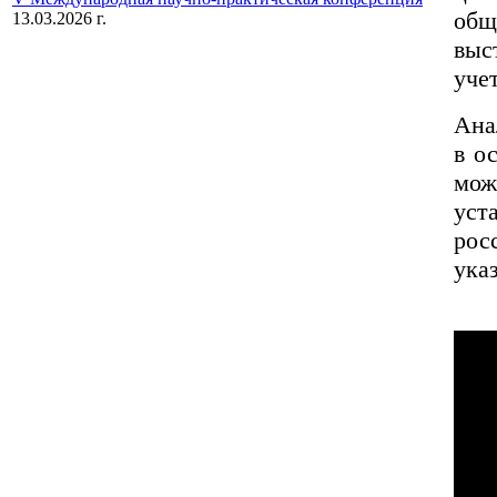
об
13.03.2026 г.
выс
уче
Ана
в о
мож
уст
рос
ука