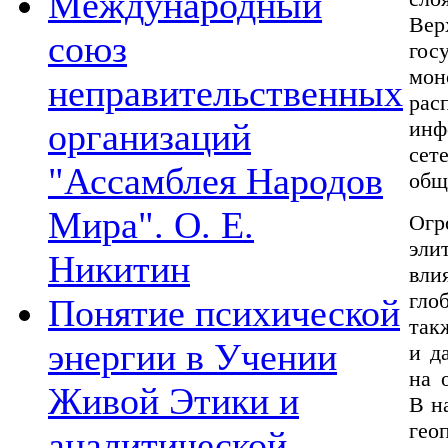
Международный
Вер
союз
гос
мон
неправительственных
ра
организаций
инф
сет
"Ассамблея Народов
общ
Мира". О. Е.
Огр
эли
Никитин
вли
гло
Понятие психической
так
энергии в Учении
и д
на 
Живой Этики и
В н
гео
аналитической