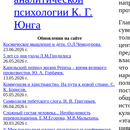
нап
психологии К. Г.
про
Юнга
Гла
сув
тол
Обновления на сайте
це
Космическое мышление и дети. О.Л.Чемодурова.
23.06.2026 г.
пре
5 лет со дня ухода Л.М.Гиндилиса
вла
26.05.2026 г.
что
Карельский период жизни Рериха – время великого
провозвестия. Ю. А. Горбачев.
нар
13.05.2026 г.
пол
Коммунизм и христианство. На пути к новой стране. С.
пос
К. Борисов.
05.05.2026 г.
общ
Символизм тибетского слога. И. В. Григорьев.
ист
06.04.2026 г.
кул
Сложный состав человека... Необходимость
перевоплощения. Е.М.Егорова, М.В.Малыхина.
«эт
30.03.2026 г.
цив
V Международная научно-практическая конференция