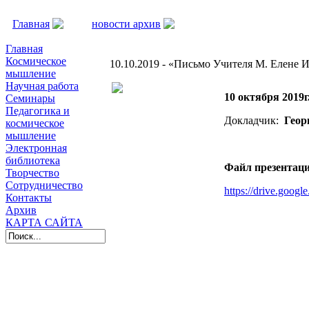
Главная
новости архив
10.10.2019 - «Письмо
Рерих: проблемы перевода с санскрита» (Г.Г.Хмуркин)
Главная
Космическое
10.10.2019 - «Письмо Учителя М. Елене И
мышление
Научная работа
10 октября 2019г
Семинары
Педагогика и
Докладчик:
Геор
космическое
мышление
Электронная
библиотека
Файл презента
Творчество
Сотрудничество
https://drive.go
Контакты
Архив
КАРТА САЙТА