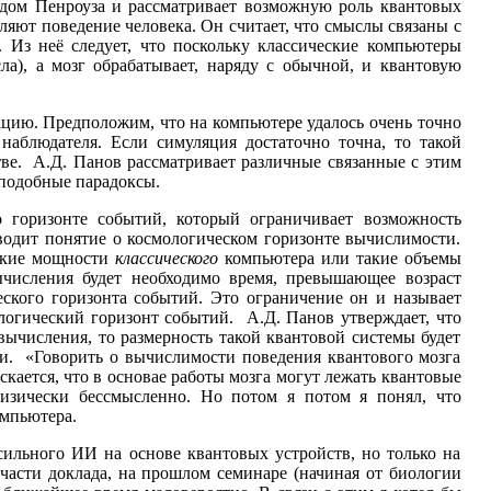
одом Пенроуза и рассматривает возможную роль квантовых
ляют поведение человека. Он считает, что смыслы связаны с
Из неё следует, что поскольку классические компьютеры
, а мозг обрабатывает, наряду с обычной, и квантовую
ацию. Предположим, что на компьютере удалось очень точно
наблюдателя. Если симуляция достаточно точна, то такой
тве. А.Д. Панов рассматривает различные связанные с этим
 подобные парадоксы.
 горизонте событий, который ограничивает возможность
водит понятие о космологическом горизонте вычислимости.
такие мощности
классического
компьютера или такие объемы
вычисления будет необходимо время, превышающее возраст
ческого горизонта событий. Это ограничение он и называет
логический горизонт событий. А.Д. Панов утверждает, что
вычисления, то размерность такой квантовой системы будет
ти. «Говорить о вычислимости поведения квантового мозга
скается, что в основае работы мозга могут лежать квантовые
физически бессмысленно. Но потом я потом я понял, что
омпьютера.
 сильного ИИ на основе квантовых устройств, но только на
части доклада, на прошлом семинаре (начиная от биологии