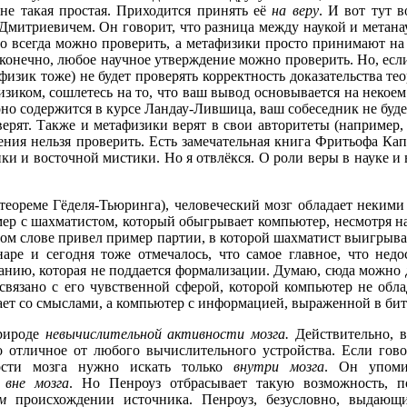
 не такая простая. Приходится принять её
на веру
. И вот тут 
митриевичем. Он говорит, что разница между наукой и метанауко
то всегда можно проверить, а метафизики просто принимают на 
 конечно, любое научное утверждение можно проверить. Но, если 
физик тоже) не будет проверять корректность доказательства те
физиком, сошлетесь на то, что ваш вывод основывается на некое
оно содержится в курсе Ландау-Лившица, ваш собеседник не буде
верят. Также и метафизики верят в свои авторитеты (например
ения нельзя проверить. Есть замечательная книга Фритьофа Ка
и и восточной мистики. Но я отвлёкся. О роли веры в науке и 
 теореме Гёделя-Тьюринга), человеческий мозг обладает неким
р с шахматистом, который обыгрывает компьютер, несмотря на т
м слове привел пример партии, в которой шахматист выигрывает
ре и сегодня тоже отмечалось, что самое главное, что недо
нию, которая не поддается формализации. Думаю, сюда можно
 связано с его чувственной сферой, которой компьютер не обл
тает со смыслами, а компьютер с информацией, выраженной в би
природе
невычислительной активности мозга.
Действительно, в
о отличное от любого вычислительного устройства. Если гово
ости мозга нужно искать только
внутри мозга
. Он упомин
т
вне мозга
. Но Пенроуз отбрасывает такую возможность, п
ом
происхождении источника. Пенроуз, безусловно, выдающ