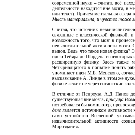
современной науки – считать всё, нах
деятельности находится вне мозга, в м
или текст). Причем ментальная сфера 
Мысль материальна, и чувство тоже 
Считая, что источник невычислительн
связанные с классической физикой, и
возможность того, что мозг в процесс
невычислительной активности мозга. О
вывод. Ведь, что такое новая физика? 
идею Тейяра де Шардена и некоторых с
расширенную физику. Здесь также м
Четырнадцатого в попытке понять рабо
упоминает идеи М.Б. Менского, согла
высказывание А. Линде в этом же духе.
физике лежит не через гигантские колл
В отличие от Пенроуза, А.Д. Панов до
существующая вне мозга,
присуща Всел
потребовался бы компьютер, превосход
деле
является источником активности м
само устройство Вселенной указыва
невычислительной активности созна
Мироздания.