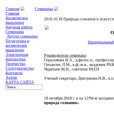
Главная
Семинары
2018.10.18 Природа созна
Главная
Космическое
2018.10.18 Природа сознания и искусст
мышление
Научная работа
Семинары
О
Другие семинары
Педагогика и
Национальный
космическое
мышление
Электронная
Руководители семинара
:
библиотека
Герасимова И.А., д.филос.н., профессор
Творчество
Гиндилис Л.М., к.ф.-м.н., академик РА
Сотрудничество
Чирятьев М.Н., советник РАЕН
Контакты
Архив
Ученый секретарь: Дмитриева Н.В., к.п.
КАРТА САЙТА
18 октября 2018 г. в на 12/94-м заседа
природа сознания»
.