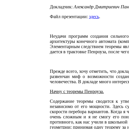
Докладчик:
Александр Дмитриевич Пан
Файл презентации:
здесь
.
Неудачи программ создания сильног
архитектуры конечного автомата (комп
Элементарным следствием теоремы явля
дается в трактовке Пенроуза, после чег
Прежде всего, хочу отметить, что докл
развенчан миф о возможности создан
человечества. В докладе много интер
Начну с теоремы Пенроуза.
Содержание теоремы сводится к утв
независимо от его мощности. Здесь с
скорости перебора вариантов. Когда я ч
очень сложным и я не смогу его понят
противного, как нас учили в школьной
геометрии: принимая одну теорему за и