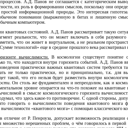
процессов. А.Д. Панов не соглашается с категорическим выв
тности, их роль в формировании смыслов, поскольку они опреде
простой информационной природы. Это интересная гипотеза. 
обычном понимании (выраженную в битах и лишенную смысла)
 обычным компьютером.
и квантовых состояний. А.Д. Панов рассматривает такую ситу
гмент реальности, что он может включать в себя разумного 
метить, что он живет в виртуальном, а не реальном пространс
Сумме технологий» еще в средине прошлого века рассматривал
оризонте вычислимости.
В космологии существует понятие о
ко то, что находится внутри горизонта событий. А.Д. Панов в
 поведения практически важных квантовых систем требуются 
вать не только практически, но и принципиально, т.к. для 
ет такой, что его нельзя будет разместить внутри космологи
мости
. Он столь же фундаментален и непреодолим, как и космо
ментальном уровне опирается на что-то похожее на квантовые 
евычислимой в смысле космологического горизонта вычислимос
думал, что здесь какое-то противоречие. С одной стороны, допу
 что говорить о вычислимости поведения квантового мозга 
 о вычислимости «квантового мозга» с помощью классического к
в отличие от Р. Пенроуза, допускает возможность реализации
я множество нерешенных проблем, о чём говорилось в первой 