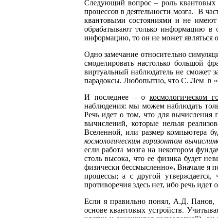
Следующий вопрос – роль квантовых 
процессов в деятельности мозга. В час
квантовыми состояниями и не имеют 
обрабатывают только информацию в 
информацию, то он не может являться
Одно замечание относительно симуляци
смоделировать настолько большой фра
виртуальный наблюдатель не сможет за
парадоксы. Любопытно, что С. Лем в «
И последнее – о
к
осмологическом г
наблюдения: мы можем наблюдать толь
Речь идет о том, что для вычисления
вычислений, которые нельзя реализо
Вселенной, или размер компьютера буд
космологическим горизонтом вычисли
если работа мозга на некотором фунда
столь высока, что ее физика будет н
физически бессмысленно
».
Вначале я по
процессы; а с другой утверждается,
противоречия здесь нет, ибо речь идет
Если я правильно понял, А.Д. Панов, 
основе квантовых устройств. Учитыва