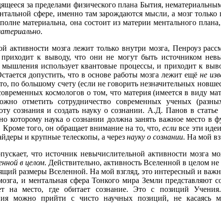
одящееся за пределами физического плана Бытия, нематериальны
ентальной сфере, именно там зарождаются мысли, а мозг только
вполне материальна, она состоит из материи ментального плана
материально
.
ой активности мозга лежит только внутри мозга, Пенроуз расс
 приходит к выводу, что они не могут быть источником невы
е мышления использует квантовые процессы, и приходит к выв
стается допустить, что в основе работы мозга лежит ещё
не из
Это, по большому счету (если не говорить незначительных новшес
овременных космологов о том, что материя (имеется в виду ма
ожно отметить сотрудничество современных ученых (разны
ту сознания и создать науку о сознании. А.Д. Панов в статье 
сно которому наука о сознании должна занять важное место в 
 Кроме того, он обращает внимание на то, что,
если
все эти идеи
айдеры и крупные телескопы, а через
науку о сознании
. На мой в
пускает, что источник невычислительной активности мозга мо
енной в целом
. Действительно, активность Вселенной в целом не
ящий размеры Вселенной. На мой взгляд, это интересный и важн
озга, и ментальная сфера Тонкого мира Земли представляют с
ет на место, где обитает сознание. Это с позиций Учени
ния можно прийти с чисто научных позиций, не касаясь ме