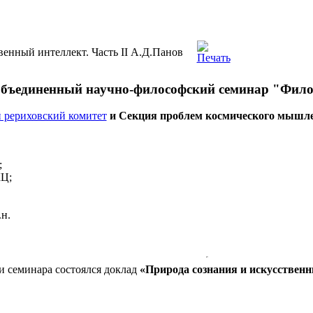
ния и искусственный интеллект. Часть II А.Д.Панов
венный интеллект. Часть II А.Д.Панов
бъединенный научно-философский семинар "Филос
 рериховский комитет
и Секция проблем космического мышле
;
КЦ;
н.
нии семинара состоялся доклад
«Природа сознания и искусственн