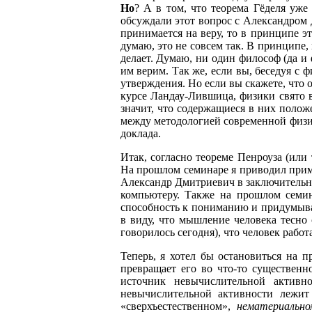
Но
? А в том, что теорема Гёделя уже
обсуждали этот вопрос с Александром Д
принимается на веру, то в принципе э
думаю, это не совсем так. В принципе,
делает. Думаю, ни один философ (да и 
им верим. Так же, если вы, беседуя с 
утверждения. Но если вы скажете, что 
курсе Ландау-Лившица, физики свято 
значит, что содержащиеся в них полож
между методологией современной физик
доклада.
Итак, согласно теореме Пенроуза (или
На прошлом семинаре я приводил приме
Александр Дмитриевич в заключительно
компьютеру. Также на прошлом семина
способность к пониманию и придумыва
в виду, что мышление человека тесно
говорилось сегодня), что человек рабо
Теперь, я хотел бы остановиться на 
превращает его во что-то существенн
источник невычислительной активн
невычислительной активности лежи
«сверхъестественном»,
нематериальн