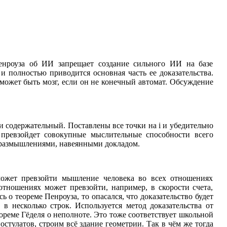
енроуза об ИИ запрещает создание сильного ИИ на базе
и полностью приводится основная часть ее доказательства.
 может быть мозг, если он не конечный автомат. Обсуждение
 и содержательный. Поставлены все точки на i и убедительно
 превзойдет совокупные мыслительные способности всего
 размышлениями, навеянными докладом.
может превзойти мышление человека во всех отношениях
отношениях может превзойти, например, в скорости счета,
ь о теореме Пенроуза, то опасался, что доказательство будет
 в несколько строк. Используется метод доказательства от
еореме Гёделя о неполноте. Это тоже соответствует школьной
остулатов, строим всё здание геометрии. Так в чём же тогда