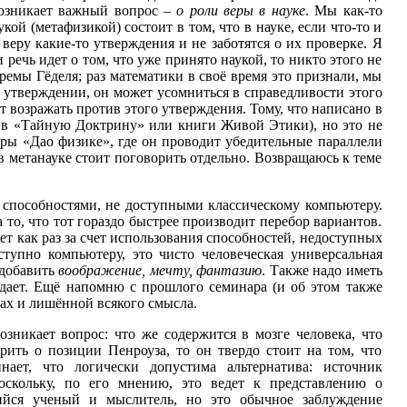
возникает важный вопрос –
о роли веры в науке
. Мы как-то
й (метафизикой) состоит в том, что в науке, если что-то и
веру какие-то утверждения и не заботятся о их проверке. Я
речь идет о том, что уже принято наукой, то никто этого не
оремы Гёделя; раз математики в своё время это признали, мы
м утверждении, он может усомниться в справедливости этого
т возражать против этого утверждения. Тому, что написано в
, в «Тайную Доктрину» или книги Живой Этики), но это не
пры «Дао физике», где он проводит убедительные параллели
в метанауке стоит поговорить отдельно. Возвращаюсь к теме
и способностями, не доступными классическому компьютеру.
о, что тот гораздо быстрее производит перебор вариантов.
 как раз за счет использования способностей, недоступных
ступно компьютеру, это чисто человеческая универсальная
 добавить
воображение, мечту, фантазию
. Также надо иметь
адает. Ещё напомню с прошлого семинара (и об этом также
тах и лишённой всякого смысла.
озникает вопрос: что же содержится в мозге человека, что
рить о позиции Пенроуза, то он твердо стоит на том, что
ает, что логически допустима альтернатива: источник
оскольку, по его мнению, это ведет к представлению о
ийся ученый и мыслитель, но это обычное заблуждение