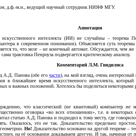
ов
, д.ф.-м.н., ведущий научный сотрудник НИЯФ МГУ.
Аннотация
о искусственного интеллекта (ИИ) не случайны – теорема П
ьютера в современном понимании). Объясняется суть теоремы 
ется то, что мозг – не конечный автомат. Обсуждается, чем же
о сама трактовка Пенроуза подвергается критическому анализу.
Комментарий Л.М. Гиндилиса
ад А.Д. Панова (обе его
части
), на мой взгляд, очень интересный
ия в ближайшее время искусственного интеллекта, который
есных и важных положений. Хотелось бы поделиться некоторыми
ерждению, что классический (не квантовый) компьютер не 
ущественно оговорка «во всех отношениях», т.е. в некоторых 
итал статью А.Д. Панова и подходил к тому месту, где говорилос
ь. Оказалось, это не так. Доказательство предельно простое,
 геометрии.
Но!
Доказательство основано на другой теореме – т
стину, на её основании доказываем другую. И так, начиная от п