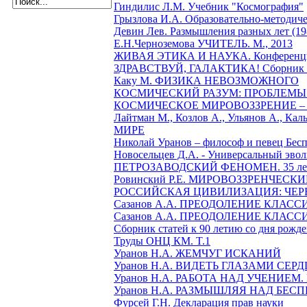
Гиндилис Л.М. Учебник "Космография"
Грызлова И.А. Образовательно-методиче
Девин Лев. Размышления разных лет (19
Е.Н.Черноземова УЧИТЕЛЬ. М., 2013
ЖИВАЯ ЭТИКА И НАУКА. Конференция
ЗДРАВСТВУЙ, ГАЛАКТИКА! Сборник с
Каку М. ФИЗИКА НЕВОЗМОЖНОГО
КОСМИЧЕСКИЙ РАЗУМ: ПРОБЛЕМЫ И
КОСМИЧЕСКОЕ МИРОВОЗЗРЕНИЕ –
Лайтман М., Козлов А., Ульянов А.
МИРЕ
Николай Уранов – философ и певец Бесп
Новосельцев Д.А. - Универсальный эво
ПЕТРОЗАВОДСКИЙ ФЕНОМЕН. 35 лет с
Ровинский Р.Е. МИРОВОЗЗРЕНЧЕСК
РОССИЙСКАЯ ЦИВИЛИЗАЦИЯ: ЧЕРЕЗ ТЕ
Сазанов А.А. ПРЕОДОЛЕНИЕ КЛАСС
Сазанов А.А. ПРЕОДОЛЕНИЕ КЛАСС
Сборник статей к 90 летию со дня рожд
Труды ОНЦ КМ. T.1
Уранов Н.А. ЖЕМЧУГ ИСКАНИЙ
Уранов Н.А. ВИДЕТЬ ГЛАЗАМИ СЕР
Уранов Н.А. РАБОТА НАД УЧЕНИЕМ. Ма
Уранов Н.А. РАЗМЫШЛЯЯ НАД БЕ
Фурсей Г.Н. Декларация прав науки