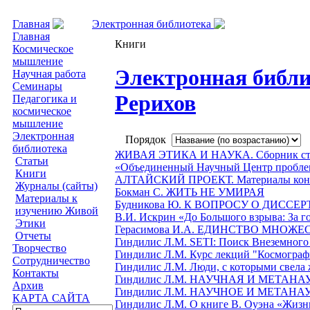
Главная
Электронная библиотека
Книги
Главная
Книги
Космическое
мышление
Электронная библи
Научная работа
Семинары
Рерихов
Педагогика и
космическое
мышление
Электронная
Порядок
библиотека
ЖИВАЯ ЭТИКА И НАУКА. Сборник стат
Статьи
«Объединенный Научный Центр проблем
Книги
АЛТАЙСКИЙ ПРОЕКТ. Материалы конфе
Журналы (сайты)
Бокман С. ЖИТЬ НЕ УМИРАЯ
Материалы к
Будникова Ю. К ВОПРОСУ О ДИССЕ
изучению Живой
В.И. Искрин «До Большого взрыва: За 
Этики
Герасимова И.А. ЕДИНСТВО МНОЖ
Отчеты
Гиндилис Л.М. SETI: Поиск Внеземного
Творчество
Гиндилис Л.М. Курс лекций "Космограф
Сотрудничество
Гиндилис Л.М. Люди, с которыми свела 
Контакты
Гиндилис Л.М. НАУЧНАЯ И МЕТАНА
Архив
Гиндилис Л.М. НАУЧНОЕ И МЕТАНАУ
КАРТА САЙТА
Гиндилис Л.М. О книге В. Оуэна «Жизнь